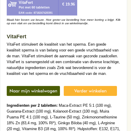
VitaFert
€ 19.96
Pot met 60 tabletten
EAN code: 8718247420391
Maak hier boven uw keuze. Hoe groter uw bestelling hoe meer korting u krijgt. Klik
op een vlak en uw bestelling komt direct in uw winkelmandje.
VitaFert
VitaFert stimuleert de kwaliteit van het sperma. Een goede
kwaliteit sperma is van belang voor een goede vruchtbaarheid van
de man. VitaFert stimuleert de aanmaak van gezonde zaadcellen.
VitaFert is samengesteld uit een combinatie van diverse krachtige,
natuurlijke ingredienten zoals Zink wat bevorderend is voor de
kwaliteit van het sperma en de vruchtbaarheid van de man.
Ingredienten per 2 tabletten:
Maca-Extract PE 5:1 (100 mg),
Guarana-Extract (100 mg), Kolanoot-Extract (100 mg), Muira
Puama PE 4:1 (100 mg), L-Taurine (50 mg), Zinkmonomethionine
18% Zn (83,4 mg, 100% RI*), Ginkgo Biloba (40 mg), L-Arginine
(20 mg), Vitamine B3 (18 mg, 100% RI*). Hulpstoffen: E132, E171,