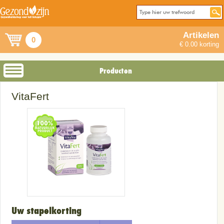
Artikelen
0
€ 0.00 korting
Producten
VitaFert
Uw stapelkorting