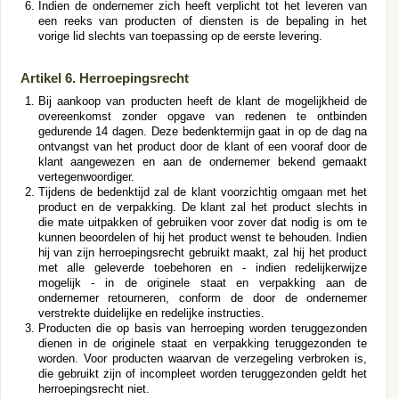
Indien de ondernemer zich heeft verplicht tot het leveren van
een reeks van producten of diensten is de bepaling in het
vorige lid slechts van toepassing op de eerste levering.
Artikel 6. Herroepingsrecht
Bij aankoop van producten heeft de klant de mogelijkheid de
overeenkomst zonder opgave van redenen te ontbinden
gedurende 14 dagen. Deze bedenktermijn gaat in op de dag na
ontvangst van het product door de klant of een vooraf door de
klant aangewezen en aan de ondernemer bekend gemaakt
vertegenwoordiger.
Tijdens de bedenktijd zal de klant voorzichtig omgaan met het
product en de verpakking. De klant zal het product slechts in
die mate uitpakken of gebruiken voor zover dat nodig is om te
kunnen beoordelen of hij het product wenst te behouden. Indien
hij van zijn herroepingsrecht gebruikt maakt, zal hij het product
met alle geleverde toebehoren en - indien redelijkerwijze
mogelijk - in de originele staat en verpakking aan de
ondernemer retourneren, conform de door de ondernemer
verstrekte duidelijke en redelijke instructies.
Producten die op basis van herroeping worden teruggezonden
dienen in de originele staat en verpakking teruggezonden te
worden. Voor producten waarvan de verzegeling verbroken is,
die gebruikt zijn of incompleet worden teruggezonden geldt het
herroepingsrecht niet.