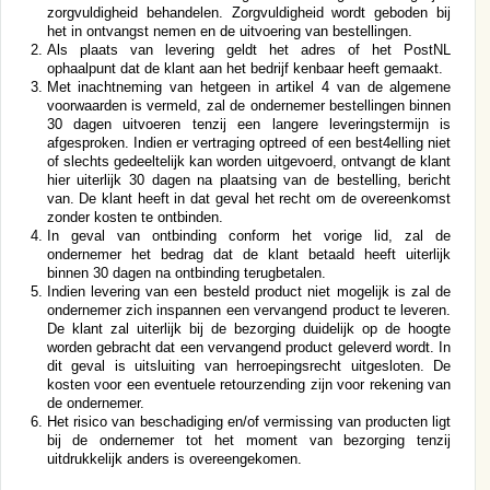
zorgvuldigheid behandelen. Zorgvuldigheid wordt geboden bij
het in ontvangst nemen en de uitvoering van bestellingen.
Als plaats van levering geldt het adres of het PostNL
ophaalpunt dat de klant aan het bedrijf kenbaar heeft gemaakt.
Met inachtneming van hetgeen in artikel 4 van de algemene
voorwaarden is vermeld, zal de ondernemer bestellingen binnen
30 dagen uitvoeren tenzij een langere leveringstermijn is
afgesproken. Indien er vertraging optreed of een best4elling niet
of slechts gedeeltelijk kan worden uitgevoerd, ontvangt de klant
hier uiterlijk 30 dagen na plaatsing van de bestelling, bericht
van. De klant heeft in dat geval het recht om de overeenkomst
zonder kosten te ontbinden.
In geval van ontbinding conform het vorige lid, zal de
ondernemer het bedrag dat de klant betaald heeft uiterlijk
binnen 30 dagen na ontbinding terugbetalen.
Indien levering van een besteld product niet mogelijk is zal de
ondernemer zich inspannen een vervangend product te leveren.
De klant zal uiterlijk bij de bezorging duidelijk op de hoogte
worden gebracht dat een vervangend product geleverd wordt. In
dit geval is uitsluiting van herroepingsrecht uitgesloten. De
kosten voor een eventuele retourzending zijn voor rekening van
de ondernemer.
Het risico van beschadiging en/of vermissing van producten ligt
bij de ondernemer tot het moment van bezorging tenzij
uitdrukkelijk anders is overeengekomen.