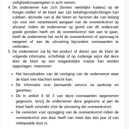
veiligheidsmaatregelen in acht nemen.
De ondernemer kan zich (binnen wettelijke kaders) op de
hoogte stellen of de klant aan zijn betalingsverplichtingen kan
voldoen, alsmede van al die feiten en factoren die van belang
zijn voor een verantwoord aangaan van de overeenkomst op
afstand. Indien de ondernemer op grond van dit onderzoek
goede gronden heeft om de overeenkomst niet aan te gaan,
heeft de ondernemer het recht de overeenkomst of aanvraag te
weigeren of aan de uitvoering bijzondere voorwaarden te
verbinden.
De ondernemer zal bij het product of dienst aan de klant de
volgende informatie, schriftelijk of op zodanige wijze dat deze
door de klant op een toegankelijke manier kan worden
opgeslagen, meesturen:
Het bezoekadres van de vestiging van de ondernemer waar
de klant met klachten terecht kan;
De informatie over bestaande service na aankoop en
garanties;
De in artikel 4 lid 3 van deze voorwaarden opgenomen
gegevens, tenzij de ondernemer deze gegevens al aan de
klant heeft verstrekt vóór de uitvoering der overeenkomst;
De vereisten voor opzegging van de overeenkomst indien de
overeenkomst een duur heeft van meer dan één jaar of van
onbepaalde duur is.